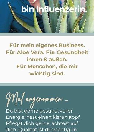
bin
Influenzerin.
Für mein eigenes Business.
Für Aloe Vera. Für Gesundheit
innen & außen.
Für Menschen, die mir
wichtig sind.
Mal angenommen ...
Du bist gerne gesund, voller
Energie, hast einen klaren Kopf.
Pflegst dich gerne, achtest auf
dich. Qualität ist dir wichtig.
In